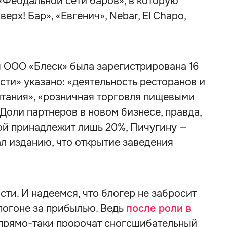
«Феодальной сети баров», в которую
ерх! Бар», «Евгенич», Nebar, El Chapo,
я ООО «Блеск» была зарегистрирована 16
сти» указано: «деятельность ресторанов и
итания», «розничная торговля пищевыми
 Доли партнеров в новом бизнесе, правда,
ой принадлежит лишь 20%, Пичугину —
ал изданию, что открытие заведения
сти. И надеемся, что блогер не забросит
погоне за прибылью. Ведь
после роли в
прямо-таки пророчат сногсшибательный