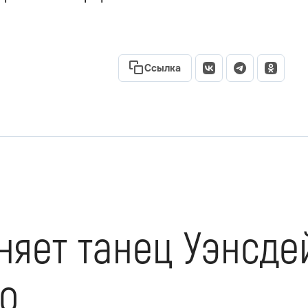
Ссылка
няет танец Уэнсде
ео