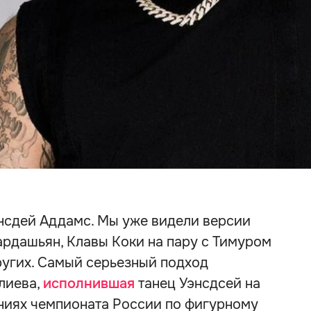
энсдей Аддамс. Мы уже видели версии
ардашьян, Клавы Коки на пару с Тимуром
угих. Самый серьезный подход
лиева,
исполнившая
танец Уэнсдсей на
ениях чемпионата России по фигурному