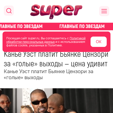
главная
новости о звездах
новости
Посещая сайт super.ru, Вы соглашаетесь с
Политикой
ОК
обработки персональных данных
и с использованием
файлов cookie, указанных в Политике.
27 июня 2025
11:12
Канье Уэст платит Бьянке Цензори
за «голые» выходы — цена удивит
Канье Уэст платит Бьянке Цензори за
«голые» выходы