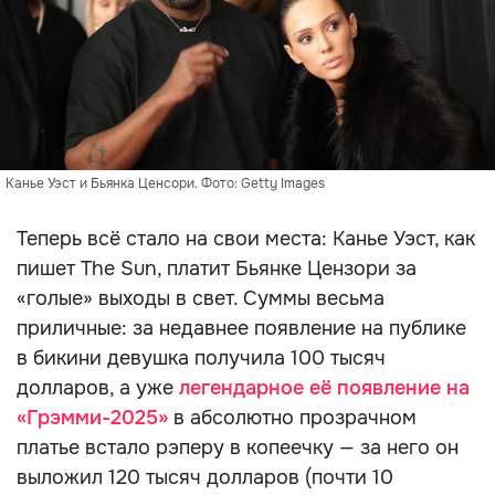
Канье Уэст и Бьянка Ценсори. Фото: Getty Images
Теперь всё стало на свои места: Канье Уэст, как
пишет The Sun, платит Бьянке Цензори за
«голые» выходы в свет. Суммы весьма
приличные: за недавнее появление на публике
в бикини девушка получила 100 тысяч
долларов, а уже
легендарное её появление на
«Грэмми-2025»
в абсолютно прозрачном
платье встало рэперу в копеечку — за него он
выложил 120 тысяч долларов (почти 10