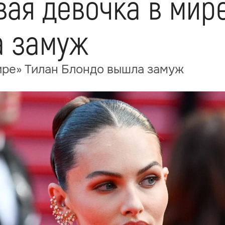
вая девочка в мир
а замуж
ире» Тилан Блондо вышла замуж