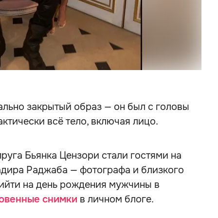
Кань
ально закрытый образ — он был с головы
ктически всё тело, включая лицо.
пруга Бьянка Цензори стали гостями на
адира Раджаба — фотографа и близкого
рийти на день рождения мужчины в
овенные снимки
в личном блоге.