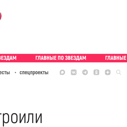
есты
спецпроекты
троили