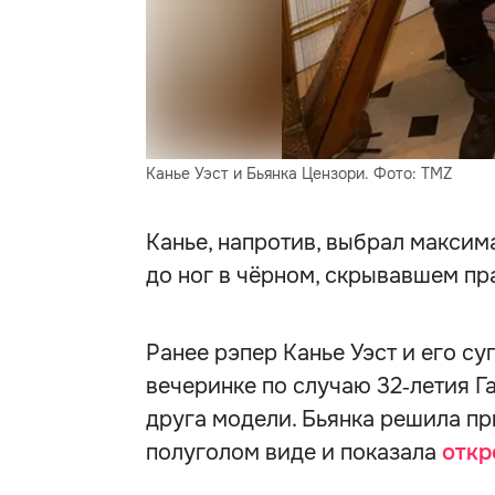
Канье Уэст и Бьянка Цензори. Фото: TMZ
Канье, напротив, выбрал максим
до ног в чёрном, скрывавшем пра
Ранее рэпер Канье Уэст и его су
вечеринке по случаю 32‑летия Г
друга модели. Бьянка решила п
полуголом виде и показала
откр