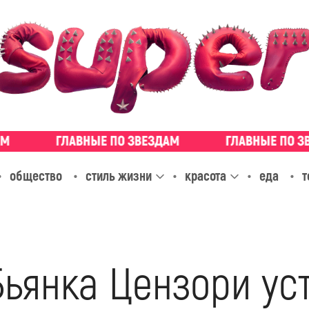
общество
стиль жизни
красота
еда
т
Бьянка Цензори ус