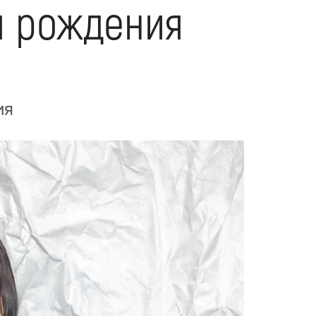
я рождения
ия