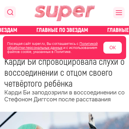
главная
новости о звездах
новости
Посещая сайт super.ru, Вы соглашаетесь с
Политикой
ОК
обработки персональных данных
и с использованием
файлов cookie, указанных в Политике.
10 мая
19:36
Карди Би спровоцировала слухи о
воссоединении с отцом своего
четвёртого ребёнка
Карди Би заподозрили в воссоединении со
Стефоном Диггсом после расставания