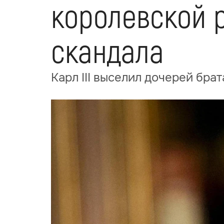
королевской 
скандала
Карл III выселил дочерей бр