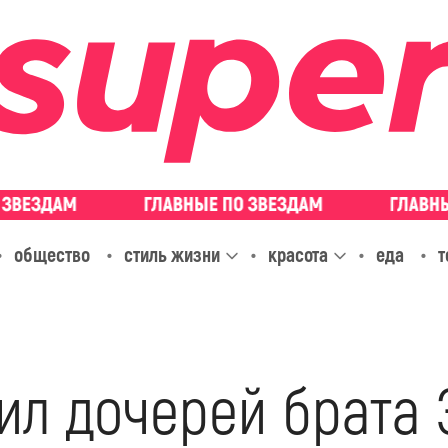
общество
стиль жизни
красота
еда
т
лил дочерей брата