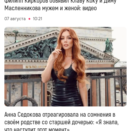
Филипп Киркоров объявил Клаву Коку и Диму
Масленникова мужем и женой: видео
07 августа
10:21
Анна Седокова отреагировала на сомнения в
своём родстве со старшей дочерью: «Я знала,
что наступит этот момент»