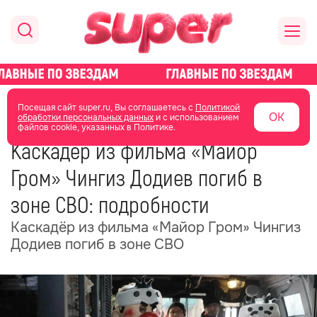
главная
новости о звездах
новости
Посещая сайт super.ru, Вы соглашаетесь с
Политикой
ОК
обработки персональных данных
и с использованием
файлов cookie, указанных в Политике.
15 июня
10:17
Каскадёр из фильма «Майор
Гром» Чингиз Додиев погиб в
зоне СВО: подробности
Каскадёр из фильма «Майор Гром» Чингиз
Додиев погиб в зоне СВО