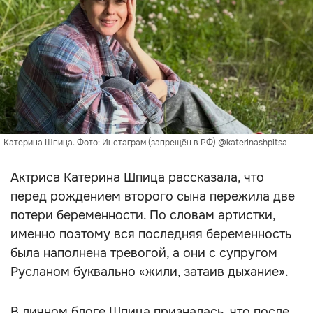
Катерина Шпица. Фото: Инстаграм (запрещён в РФ) @katerinashpitsa
Актриса Катерина Шпица рассказала, что
перед рождением второго сына пережила две
потери беременности. По словам артистки,
именно поэтому вся последняя беременность
была наполнена тревогой, а они с супругом
Русланом буквально «жили, затаив дыхание».
В личном блоге Шпица призналась, что после