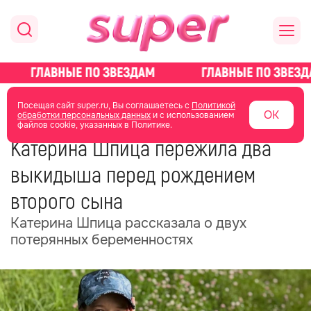
главная
новости о звездах
новости
Посещая сайт super.ru, Вы соглашаетесь с
Политикой
ОК
обработки персональных данных
и с использованием
файлов cookie, указанных в Политике.
05 июля
07:32
Катерина Шпица пережила два
выкидыша перед рождением
второго сына
Катерина Шпица рассказала о двух
потерянных беременностях