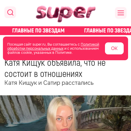
главная
новости о звездах
новости
Посещая сайт super.ru, Вы соглашаетесь с
Политикой
ОК
обработки персональных данных
и с использованием
файлов cookie, указанных в Политике.
10 августа 2025
11:39
Катя Кищук объявила, что не
состоит в отношениях
Катя Кищук и Сатир расстались