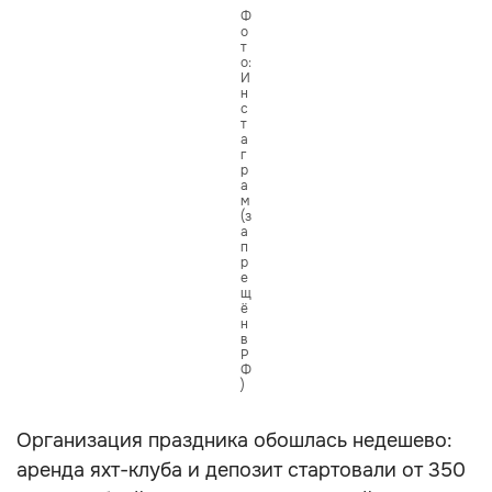
Ф
о
т
о:
И
н
с
т
а
г
р
а
м
(з
а
п
р
е
щ
ё
н
в
Р
Ф
)
Организация праздника обошлась недешево:
аренда яхт-клуба и депозит стартовали от 350