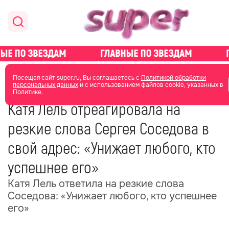
главная
новости о звездах
новости
Посещая сайт super.ru, Вы соглашаетесь с
Политикой обработки
персональных данных
и с использованием файлов cookie, указанных в
Политике.
26 июня
08:27
Катя Лель отреагировала на
резкие слова Сергея Соседова в
свой адрес: «Унижает любого, кто
успешнее его»
Катя Лель ответила на резкие слова
Соседова: «Унижает любого, кто успешнее
его»