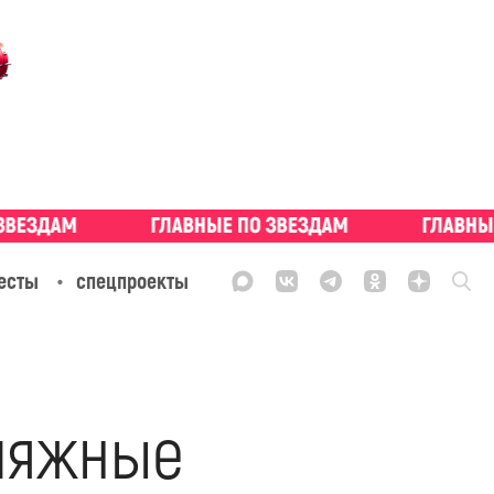
есты
спецпроекты
ляжные