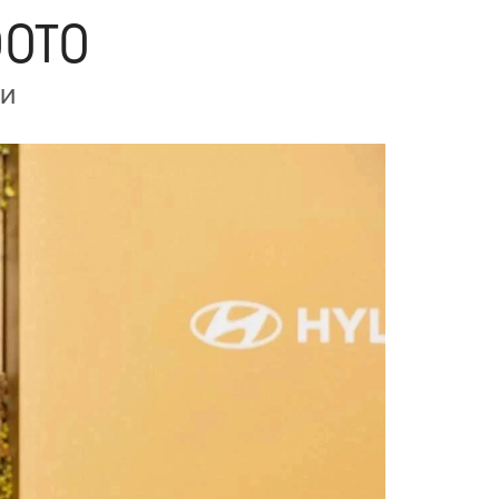
фото
ни