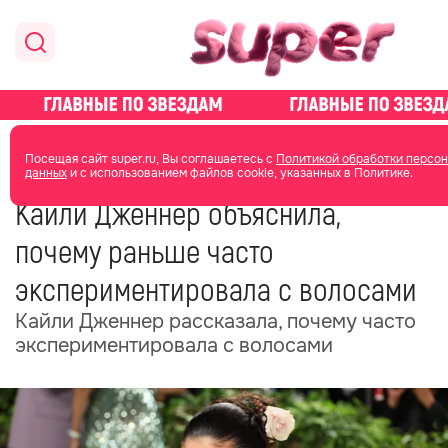
главная
новости о звездах
новости
Посещая сайт super.ru, Вы соглашаетесь с
Политикой обработки персо
данных
и с использованием файлов cookie, указанных в Политике.
02 июня 2025
18:48
Кайли Дженнер объяснила,
почему раньше часто
экспериментировала с волосами
Кайли Дженнер рассказала, почему часто
экспериментировала с волосами