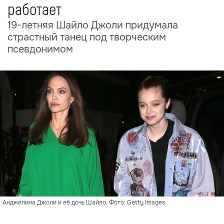
работает
19-летняя Шайло Джоли придумала
страстный танец под творческим
псевдонимом
Анджелина Джоли и её дочь Шайло. Фото: Getty Images