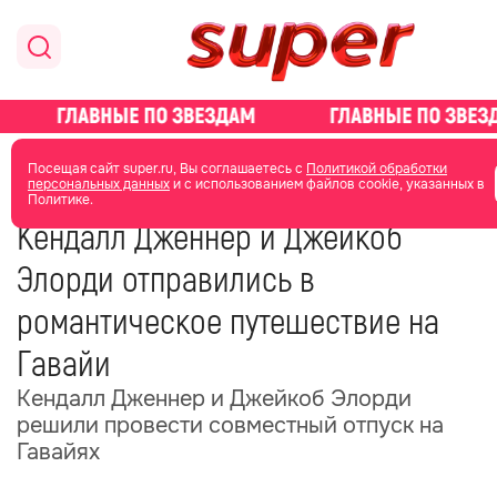
главная
новости о звездах
новости
Посещая сайт super.ru, Вы соглашаетесь с
Политикой обработки
персональных данных
и с использованием файлов cookie, указанных в
Политике.
16 мая
19:07
Кендалл Дженнер и Джейкоб
Элорди отправились в
романтическое путешествие на
Гавайи
Кендалл Дженнер и Джейкоб Элорди
решили провести совместный отпуск на
Гавайях