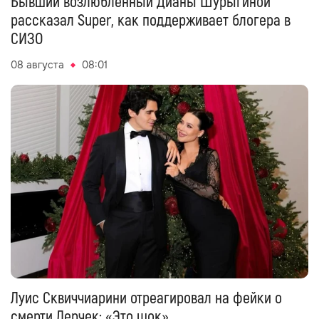
Бывший возлюбленный Дианы Шурыгиной
рассказал Super, как поддерживает блогера в
СИЗО
08 августа
08:01
Луис Сквиччиарини отреагировал на фейки о
смерти Лерчек: «Это шок»