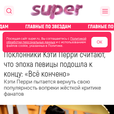
главная
новости о звездах
новости
Посещая сайт super.ru, Вы соглашаетесь с
Политикой
ОК
обработки персональных данных
и с использованием
файлов cookie, указанных в Политике.
02 июля
06:35
Поклонники Кэти Перри считают,
что эпоха певицы подошла к
концу: «Всё кончено»
Кэти Перри пытается вернуть свою
популярность вопреки жёсткой критике
фанатов