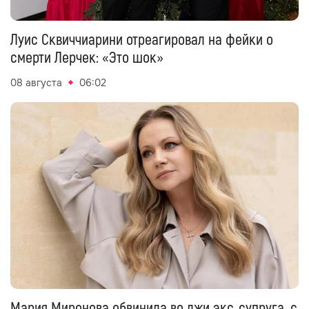
Луис Сквиччиарини отреагировал на фейки о
смерти Лерчек: «Это шок»
08 августа
06:02
Мария Миронова обвинила во лжи экс‑супруга, с