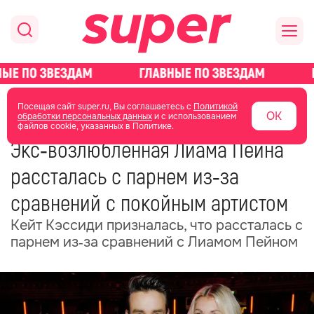
главная
новости о звездах
новости
Посещая сайт super.ru, Вы соглашаетесь с
Политикой
ОК
обработки персональных данных
и с использованием
файлов cookie, указанных в Политике.
25 июня
18:21
Экс‑возлюбленная Лиама Пейна
рассталась с парнем из‑за
сравнений с покойным артистом
Кейт Кэссиди призналась, что рассталась с
парнем из‑за сравнений с Лиамом Пейном