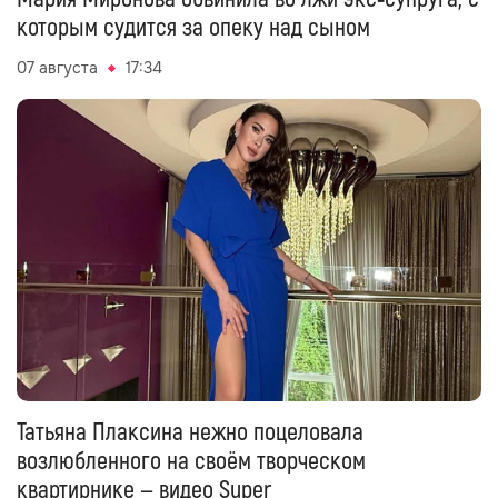
которым судится за опеку над сыном
07 августа
17:34
Татьяна Плаксина нежно поцеловала
возлюбленного на своём творческом
квартирнике — видео Super