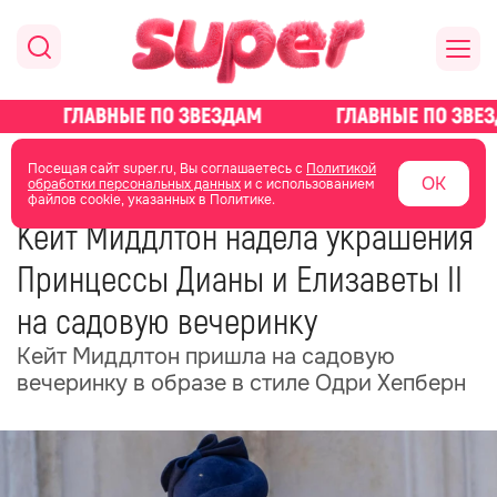
главная
новости о звездах
новости
Посещая сайт super.ru, Вы соглашаетесь с
Политикой
ОК
обработки персональных данных
и с использованием
файлов cookie, указанных в Политике.
09 мая
05:23
Кейт Миддлтон надела украшения
Принцессы Дианы и Елизаветы II
на садовую вечеринку
Кейт Миддлтон пришла на садовую
вечеринку в образе в стиле Одри Хепберн