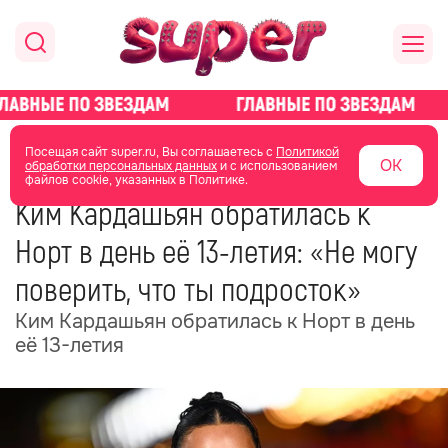
главная
новости о звездах
новости
Посещая сайт super.ru, Вы соглашаетесь с
Политикой
ОК
обработки персональных данных
и с использованием
файлов cookie, указанных в Политике.
15 июня
20:27
Ким Кардашьян обратилась к
Норт в день её 13-летия: «Не могу
поверить, что ты подросток»
Ким Кардашьян обратилась к Норт в день
её 13-летия