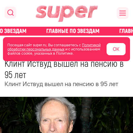
главная
новости о звездах
новости
Посещая сайт super.ru, Вы соглашаетесь с
Политикой
ОК
обработки персональных данных
и с использованием
файлов cookie, указанных в Политике.
01 июня
20:11
Клинт Иствуд вышел на пенсию в
95 лет
Клинт Иствуд вышел на пенсию в 95 лет