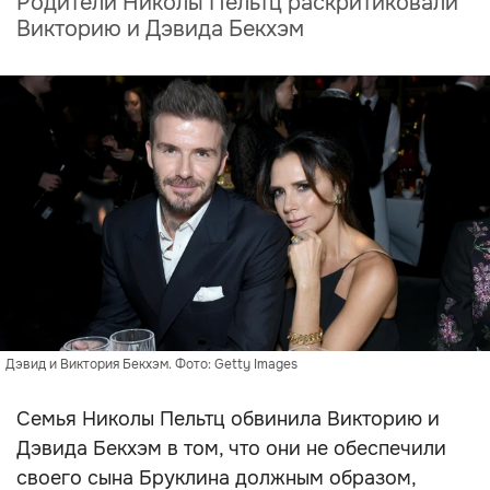
Родители Николы Пельтц раскритиковали
Викторию и Дэвида Бекхэм
Дэвид и Виктория Бекхэм. Фото: Getty Images
Семья Николы Пельтц обвинила Викторию и
Дэвида Бекхэм в том, что они не обеспечили
своего сына Бруклина должным образом,