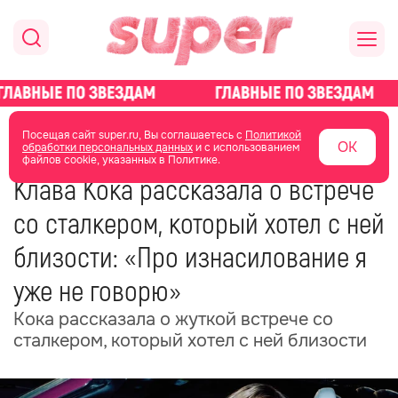
главная
новости о звездах
новости
Посещая сайт super.ru, Вы соглашаетесь с
Политикой
ОК
обработки персональных данных
и с использованием
файлов cookie, указанных в Политике.
19 июня 2025
19:24
Клава Кока рассказала о встрече
со сталкером, который хотел с ней
близости: «Про изнасилование я
уже не говорю»
Кока рассказала о жуткой встрече со
сталкером, который хотел с ней близости