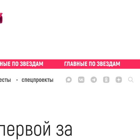
есты
спецпроекты
первой за