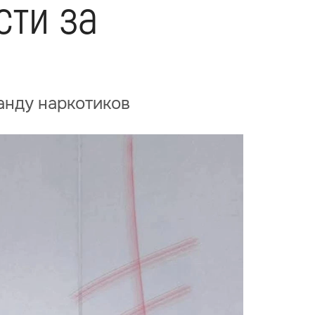
сти за
анду наркотиков