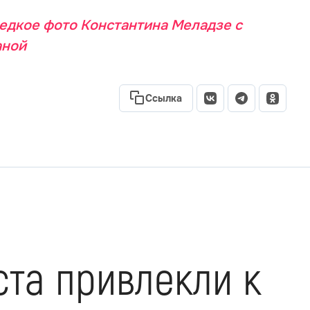
редкое фото Константина Меладзе с
аной
Ссылка
ста привлекли к