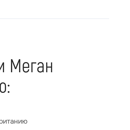
и Меган
ю:
британию