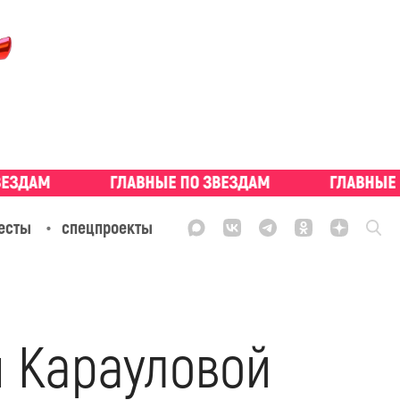
есты
спецпроекты
 Карауловой