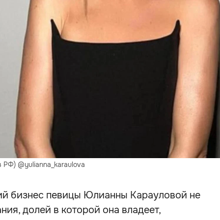
 РФ) @yulianna_karaulova
кий бизнес певицы Юлианны Карауловой не
ния, долей в которой она владеет,