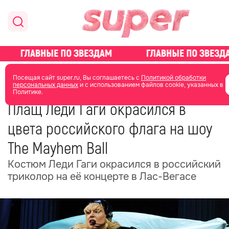
главная
новости о звездах
новости
Посещая сайт super.ru, Вы соглашаетесь с
Политикой обработки
персональных данных
и с использованием файлов cookie, указанных в
Политике.
19 июля 2025
07:40
Плащ Леди Гаги окрасился в
цвета российского флага на шоу
The Mayhem Ball
Костюм Леди Гаги окрасился в российский
триколор на её концерте в Лас-Вегасе