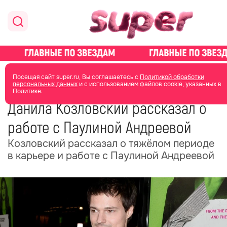
главная
новости о звездах
новости
Посещая сайт super.ru, Вы соглашаетесь с
Политикой обработки
персональных данных
и с использованием файлов cookie, указанных в
Политике.
18 мая
04:57
Данила Козловский рассказал о
работе с Паулиной Андреевой
Козловский рассказал о тяжёлом периоде
в карьере и работе с Паулиной Андреевой