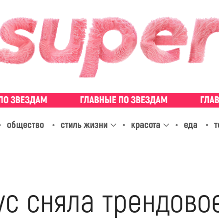
общество
стиль жизни
красота
еда
т
с сняла трендово