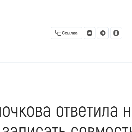
Ссылка
очкова ответила 
 записать совмест