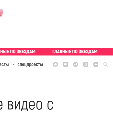
есты
спецпроекты
е видео с