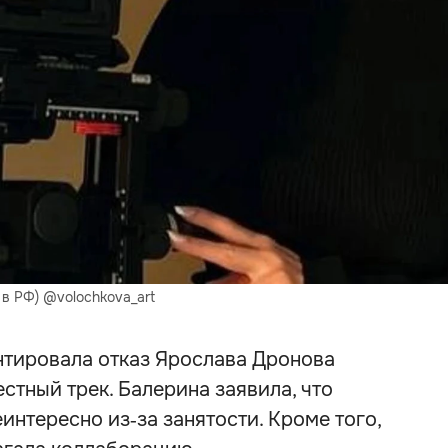
 в РФ) @volochkova_art
тировала отказ Ярослава Дронова
стный трек. Балерина заявила, что
интересно из‑за занятости. Кроме того,