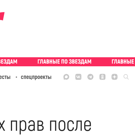
есты
спецпроекты
х прав после