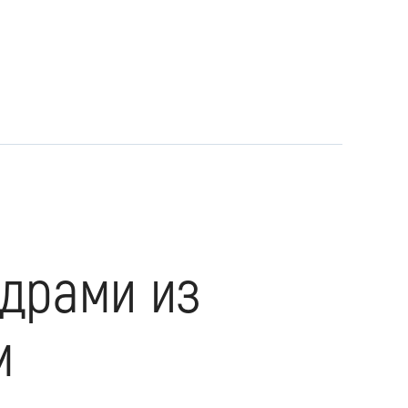
адрами из
м