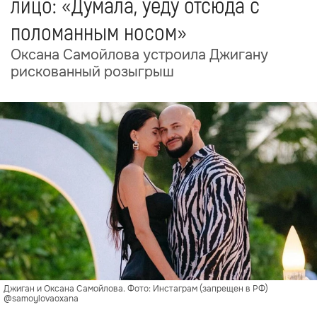
лицо: «Думала, уеду отсюда с
поломанным носом»
Оксана Самойлова устроила Джигану
рискованный розыгрыш
Джиган и Оксана Самойлова. Фото: Инстаграм (запрещен в РФ)
@samoylovaoxana