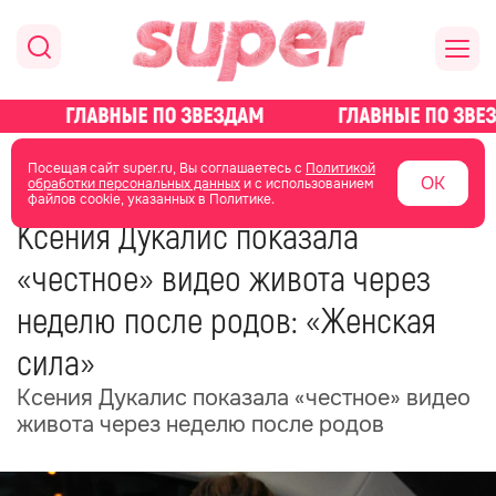
главная
новости о звездах
Посещая сайт super.ru, Вы соглашаетесь с
Политикой
ОК
обработки персональных данных
и с использованием
файлов cookie, указанных в Политике.
27 декабря 2024
19:57
Ксения Дукалис показала
«честное» видео живота через
неделю после родов: «Женская
сила»
Ксения Дукалис показала «честное» видео
живота через неделю после родов