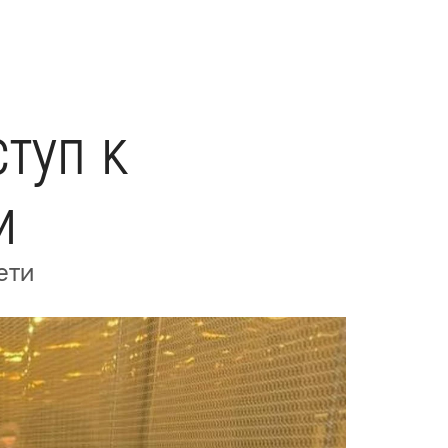
туп к
и
ети