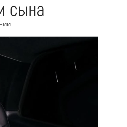
и сына
нии