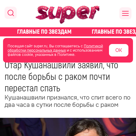
главная
новости о звездах
новости
Посещая сайт super.ru, Вы соглашаетесь с
Политикой
ОК
обработки персональных данных
и с использованием
файлов cookie, указанных в Политике.
08 июля
04:52
Отар Кушанашвили заявил, что
после борьбы с раком почти
перестал спать
Кушанашвили признался, что спит всего по
два часа в сутки после борьбы с раком