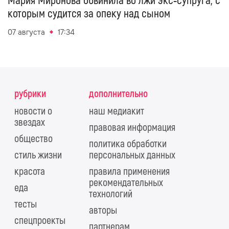
Мария Миронова обвинила во лжи экс‑супруга, с
которым судится за опеку над сыном
07 августа
17:34
рубрики
дополнительно
новости о
наш медиакит
звездах
правовая информация
общество
политика обработки
стиль жизни
персональных данных
красота
правила применения
рекомендательных
еда
технологий
тесты
авторы
спецпроекты
партнерам