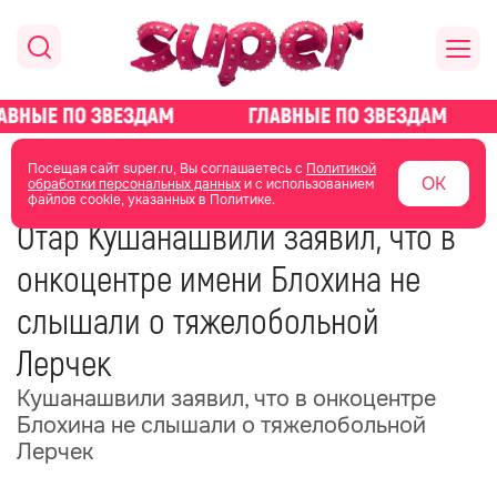
главная
новости о звездах
новости
Посещая сайт super.ru, Вы соглашаетесь с
Политикой
ОК
обработки персональных данных
и с использованием
файлов cookie, указанных в Политике.
18 июня
11:07
Отар Кушанашвили заявил, что в
онкоцентре имени Блохина не
слышали о тяжелобольной
Лерчек
Кушанашвили заявил, что в онкоцентре
Блохина не слышали о тяжелобольной
Лерчек