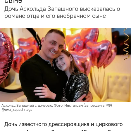
сыне
Дочь Аскольда Запашного высказалась о
романе отца и его внебрачном сыне
Аскольд Запашный с дочерью. Фото: Инстаграм (запрещен в РФ)
@eva_zapashnaya
Дочь известного дрессировщика и циркового