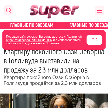
главная
новости о звездах
новости
Посещая сайт super.ru, Вы соглашаетесь с
Политикой
ОК
обработки персональных данных
и с использованием
файлов cookie, указанных в Политике.
08 ноября 2025
06:06
Квартиру покойного Оззи Осборна
в Голливуде выставили на
продажу за 2,3 млн долларов
Квартира покойного Оззи Осборна в
Голливуде продаётся за 2,3 млн долларов