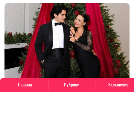
Главная
Рубрики
Эксклюзив
Луис Сквиччиарини отреагировал на фейки о
смерти Лерчек: «Это шок»
08 августа
06:02