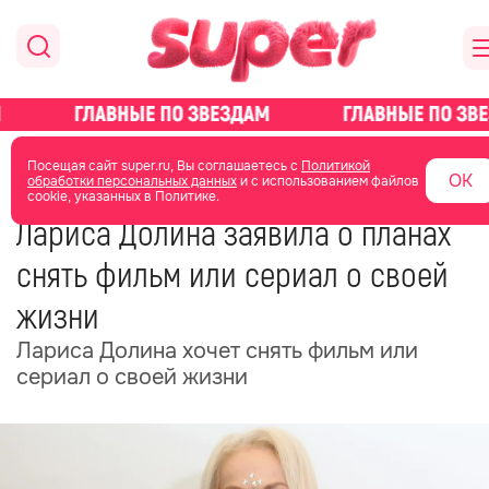
главная
новости о звездах
новости
Посещая сайт super.ru, Вы соглашаетесь с
Политикой
ОК
обработки персональных данных
и с использованием файлов
cookie, указанных в Политике.
02 июня
08:50
Лариса Долина заявила о планах
снять фильм или сериал о своей
жизни
Лариса Долина хочет снять фильм или
сериал о своей жизни