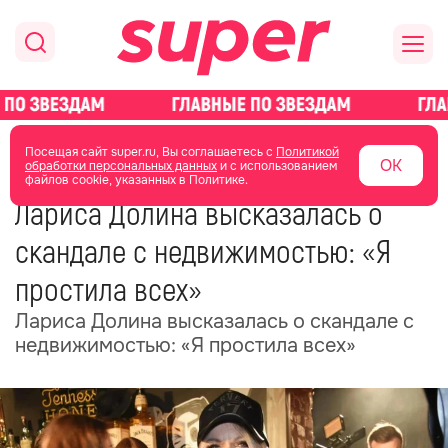
главная
новости о звездах
новости
Посещая сайт super.ru, Вы соглашаетесь с
Политикой
ОК
обработки персональных данных
и с использованием
файлов cookie, указанных в Политике.
26 мая
14:19
Лариса Долина высказалась о
скандале с недвижимостью: «Я
простила всех»
Лариса Долина высказалась о скандале с
недвижимостью: «Я простила всех»