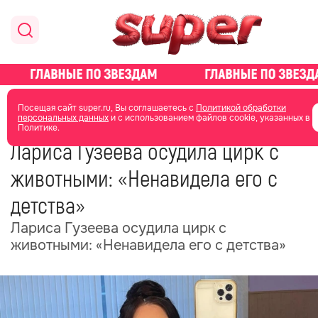
главная
новости о звездах
новости
Посещая сайт super.ru, Вы соглашаетесь с
Политикой обработки
персональных данных
и с использованием файлов cookie, указанных в
Политике.
02 июня
13:35
Лариса Гузеева осудила цирк с
животными: «Ненавидела его с
детства»
Лариса Гузеева осудила цирк с
животными: «Ненавидела его с детства»