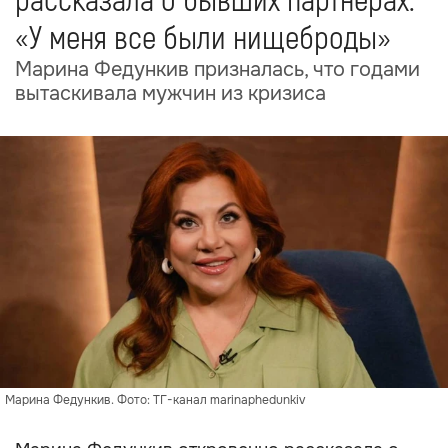
рассказала о бывших партнёрах:
«У меня все были нищеброды»
Марина Федункив призналась, что годами
вытаскивала мужчин из кризиса
Марина Федункив. Фото: ТГ-канал marinaphedunkiv