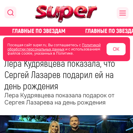
главная
новости о звездах
новости
Посещая сайт super.ru, Вы соглашаетесь с
Политикой
ОК
обработки персональных данных
и с использованием
файлов cookie, указанных в Политике.
20 мая
12:54
Лера Кудрявцева показала, что
Сергей Лазарев подарил ей на
день рождения
Лера Кудрявцева показала подарок от
Сергея Лазарева на день рождения