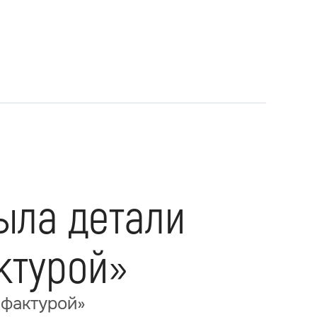
ыла детали
ктурой»
 фактурой»