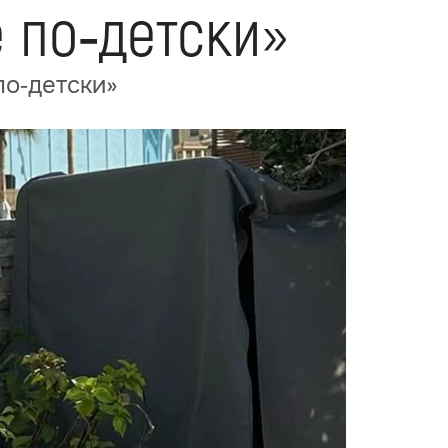
 по‑детски»
по‑детски»