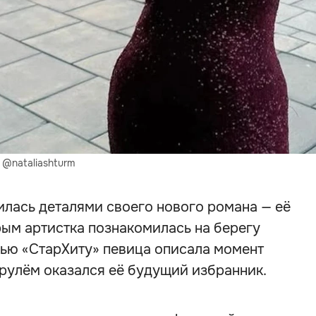
 @nataliashturm
илась деталями своего нового романа — её
рым артистка познакомилась на берегу
вью «СтарХиту» певица описала момент
а рулём оказался её будущий избранник.