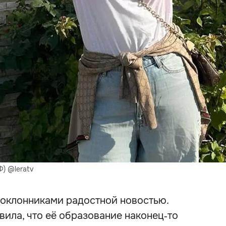
Ф) @leratv
поклонниками радостной новостью.
вила, что её образование наконец‑то