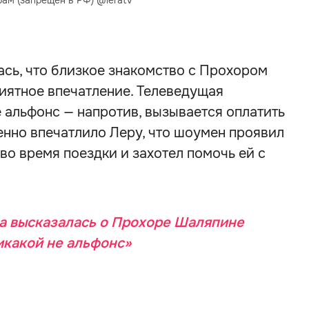
рам (запрещён в РФ) @leratv
сь, что близкое знакомство с Прохором
иятное впечатление. Телеведущая
е альфонс — напротив, вызывается оплатить
бенно впечатлило Леру, что шоумен проявил
во время поездки и захотел помочь ей с
а высказалась о Прохоре Шаляпине
икакой не альфонс»