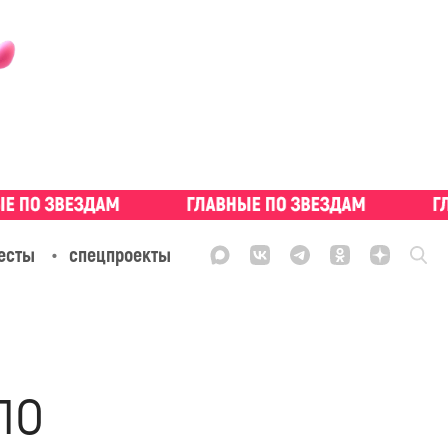
есты
спецпроекты
по