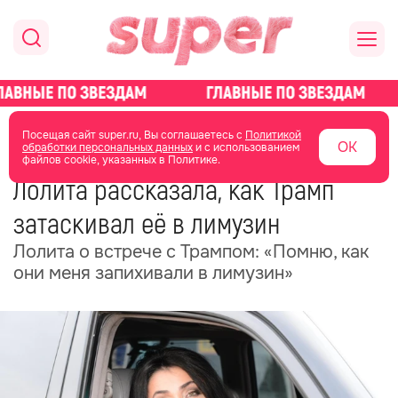
главная
новости о звездах
новости
Посещая сайт super.ru, Вы соглашаетесь с
Политикой
ОК
обработки персональных данных
и с использованием
файлов cookie, указанных в Политике.
30 июня 2025
05:45
Лолита рассказала, как Трамп
затаскивал её в лимузин
Лолита о встрече с Трампом: «Помню, как
они меня запихивали в лимузин»