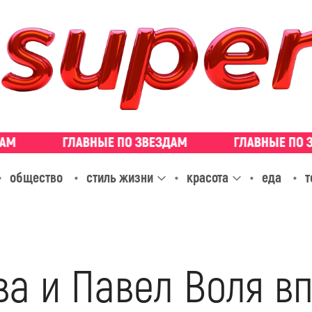
общество
стиль жизни
красота
еда
т
ва и Павел Воля в