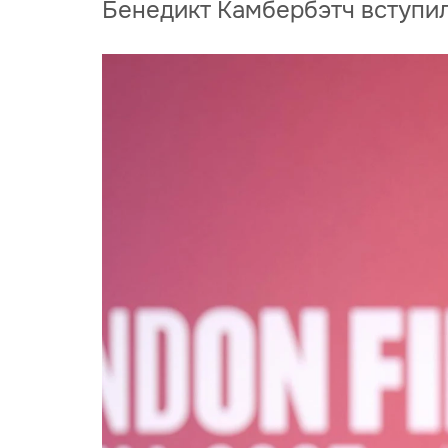
Бенедикт Камбербэтч вступил