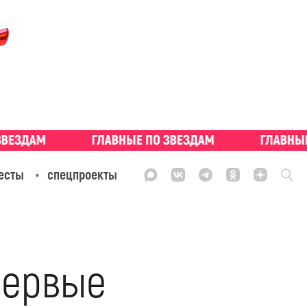
есты
спецпроекты
первые