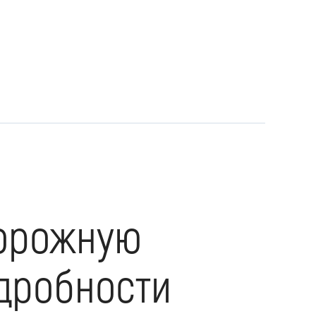
дорожную
одробности