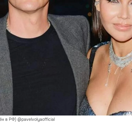
 в РФ) @pavelvolyaofficial