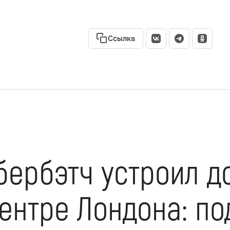
Ссылка
бербэтч устроил 
ентре Лондона: п