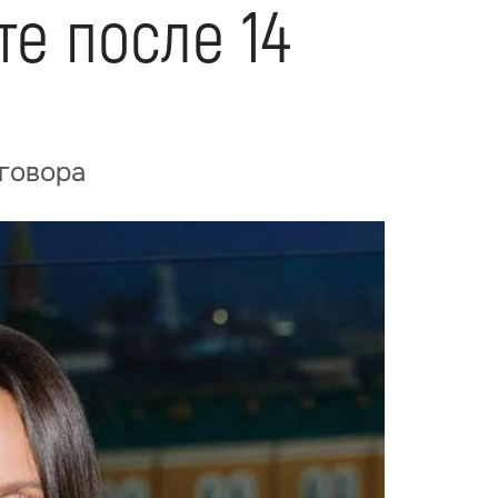
е после 14
оговора