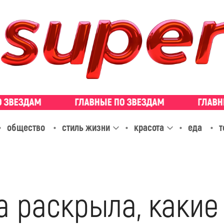
общество
стиль жизни
красота
еда
т
а раскрыла, какие