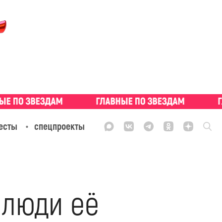
есты
спецпроекты
 люди её