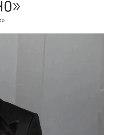
но»
о»