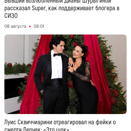
Бывший возлюбленный Дианы Шурыгиной
рассказал Super, как поддерживает блогера в
СИЗО
08 августа
08:01
Луис Сквиччиарини отреагировал на фейки о
смерти Лерчек: «Это шок»