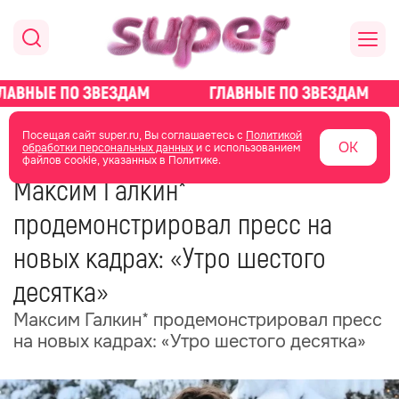
главная
новости о звездах
новости
Посещая сайт super.ru, Вы соглашаетесь с
Политикой
ОК
обработки персональных данных
и с использованием
файлов cookie, указанных в Политике.
19 июня
13:27
Максим Галкин*
продемонстрировал пресс на
новых кадрах: «Утро шестого
десятка»
Максим Галкин* продемонстрировал пресс
на новых кадрах: «Утро шестого десятка»