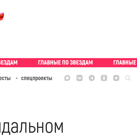
есты
спецпроекты
ндальном