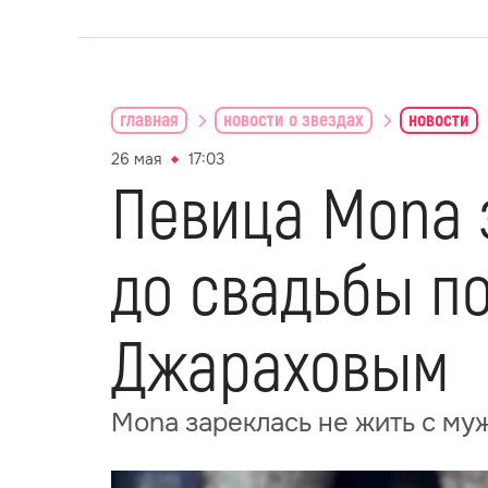
главная
новости о звездах
новости
26 мая
17:03
Певица Mona 
до свадьбы п
Джараховым
Mona зареклась не жить с му