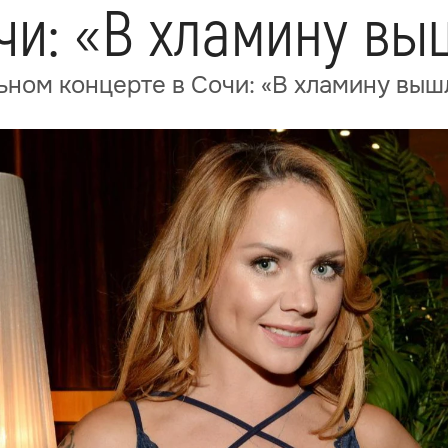
чи: «В хламину вы
ном концерте в Сочи: «В хламину выш