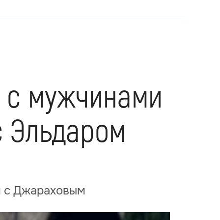
ь с мужчинами
с Эльдаром
я с Джараховым