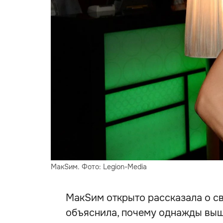
МакSим. Фото: Legion-Media
МакSим открыто рассказала о с
объяснила, почему однажды вышл