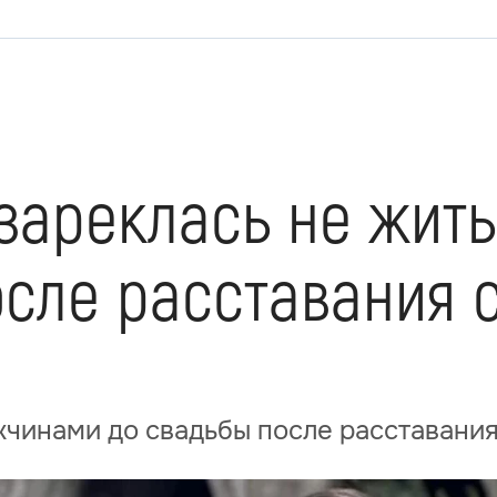
зареклась не жит
осле расставания 
жчинами до свадьбы после расставани