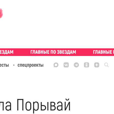
есты
спецпроекты
ла Порывай