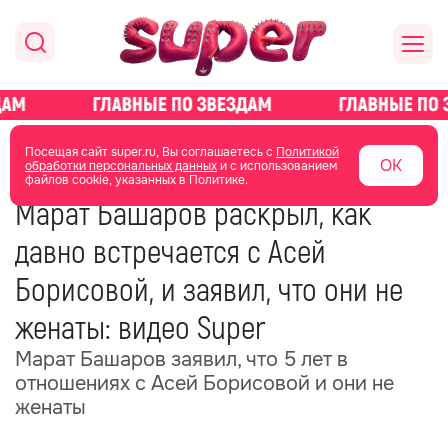
главная
новости о звездах
новости
Посещая сайт super.ru, Вы соглашаетесь с
Политикой
ОК
обработки персональных данных
и с использованием
файлов cookie, указанных в Политике.
13 мая
04:42
Марат Башаров раскрыл, как
давно встречается с Асей
Борисовой, и заявил, что они не
женаты: видео Super
Марат Башаров заявил, что 5 лет в
отношениях с Асей Борисовой и они не
женаты