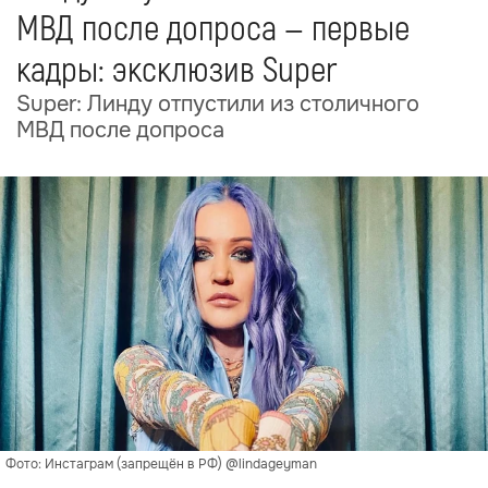
МВД после допроса — первые
кадры: эксклюзив Super
Super: Линду отпустили из столичного
МВД после допроса
Фото: Инстаграм (запрещён в РФ) @lindageyman