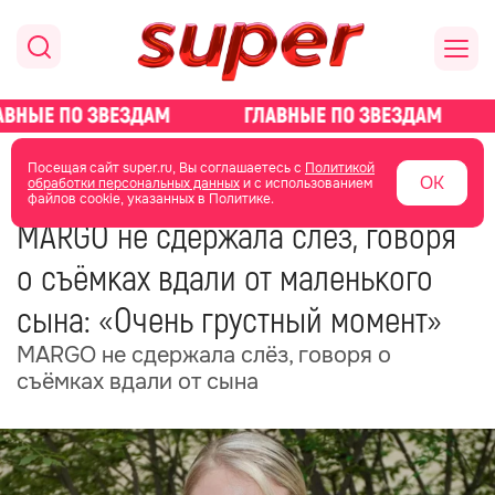
главная
новости о звездах
новости
Посещая сайт super.ru, Вы соглашаетесь с
Политикой
ОК
обработки персональных данных
и с использованием
файлов cookie, указанных в Политике.
01 июля
07:35
MARGO не сдержала слёз, говоря
о съёмках вдали от маленького
сына: «Очень грустный момент»
MARGO не сдержала слёз, говоря о
съёмках вдали от сына