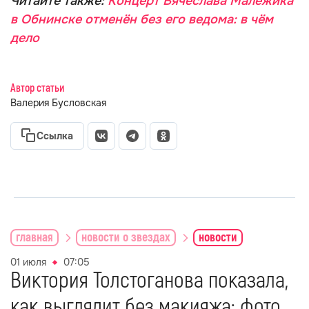
Читайте также:
Концерт Вячеслава Малежика
в Обнинске отменён без его ведома: в чём
дело
Автор статьи
Валерия Бусловская
Ссылка
главная
новости о звездах
новости
01 июля
07:05
Виктория Толстоганова показала,
как выглядит без макияжа: фото