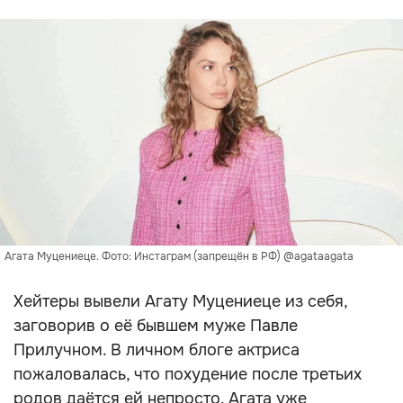
Агата Муцениеце. Фото: Инстаграм (запрещён в РФ) @agataagata
Хейтеры вывели Агату Муцениеце из себя,
заговорив о её бывшем муже Павле
Прилучном. В личном блоге актриса
пожаловалась, что похудение после третьих
родов даётся ей непросто. Агата уже