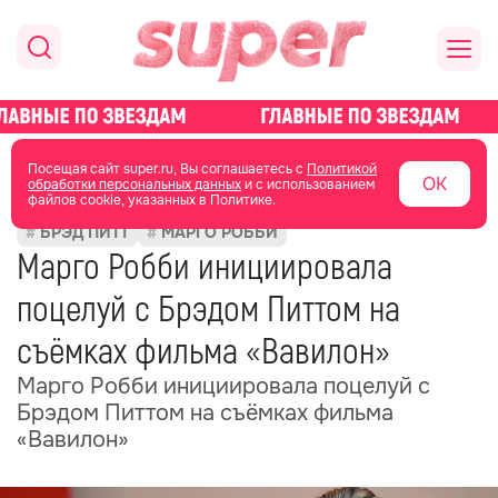
главная
новости о звездах
новости
Посещая сайт super.ru, Вы соглашаетесь с
Политикой
ОК
обработки персональных данных
и с использованием
файлов cookie, указанных в Политике.
26 января
08:34
БРЭД ПИТТ
МАРГО РОББИ
Марго Робби инициировала
поцелуй с Брэдом Питтом на
съёмках фильма «Вавилон»
Марго Робби инициировала поцелуй с
Брэдом Питтом на съёмках фильма
«Вавилон»