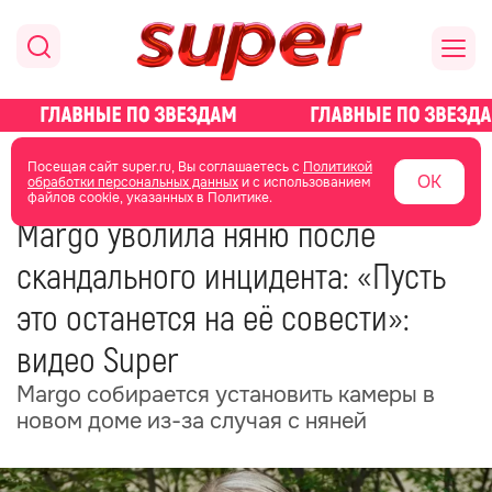
главная
новости о звездах
новости
Посещая сайт super.ru, Вы соглашаетесь с
Политикой
ОК
обработки персональных данных
и с использованием
файлов cookie, указанных в Политике.
04 июля
15:16
Margo уволила няню после
скандального инцидента: «Пусть
это останется на её совести»:
видео Super
Margo собирается установить камеры в
новом доме из-за случая с няней