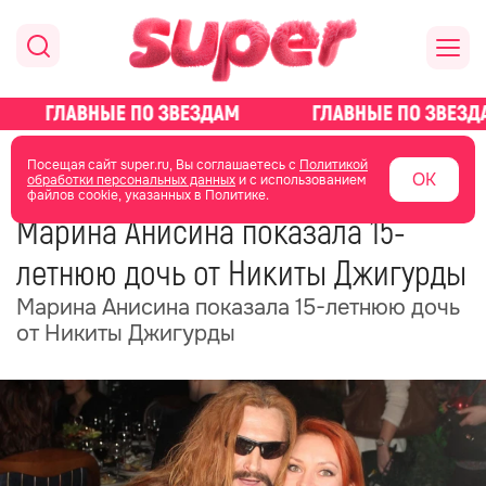
главная
новости о звездах
новости
Посещая сайт super.ru, Вы соглашаетесь с
Политикой
ОК
обработки персональных данных
и с использованием
файлов cookie, указанных в Политике.
10 июня 2025
15:55
Марина Анисина показала 15-
летнюю дочь от Никиты Джигурды
Марина Анисина показала 15-летнюю дочь
от Никиты Джигурды