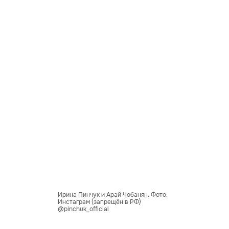
Ирина Пинчук и Арай Чобанян. Фото:
Инстаграм (запрещён в РФ)
@pinchuk_official