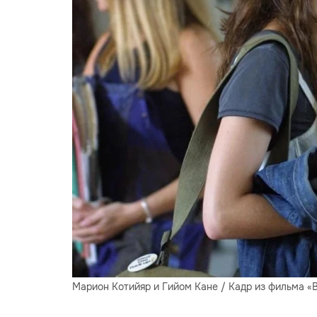
Марион Котийяр и Гийом Кане / Кадр из фильма «