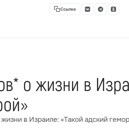
Ссылка
в* о жизни в Изра
рой»
 жизни в Израиле: «Такой адский гемо