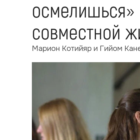
осмелишься» р
совместной ж
Марион Котийяр и Гийом Кане