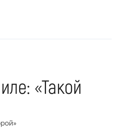
иле: «Такой
ррой»