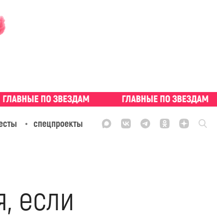
есты
спецпроекты
, если