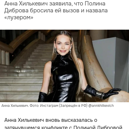
Анна Хилькевич заявила, что Полина
Диброва бросила ей вызов и назвала
«лузером»
Анна Хилькевич. Фото: Инстаграм (Запрещён в РФ) @annkhilkevich
Анна Хилькевич вновь высказалась о
затянувшемся конфликте с Полиной Дибровой.