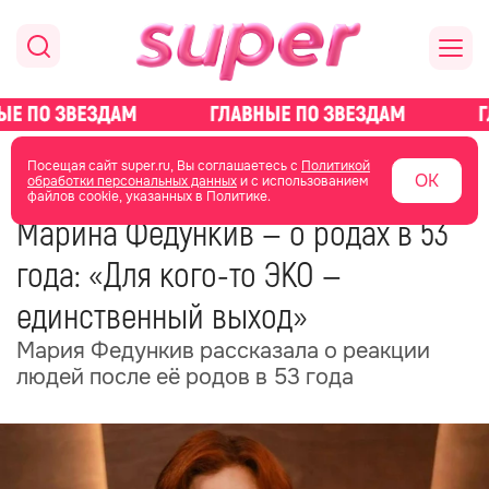
главная
новости о звездах
новости
Посещая сайт super.ru, Вы соглашаетесь с
Политикой
ОК
обработки персональных данных
и с использованием
файлов cookie, указанных в Политике.
24 мая
18:54
Марина Федункив — о родах в 53
года: «Для кого-то ЭКО —
единственный выход»
Мария Федункив рассказала о реакции
людей после её родов в 53 года