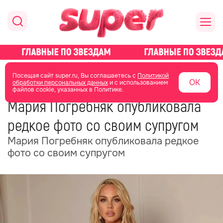
главная
новости о звездах
новости
Посещая сайт super.ru, Вы соглашаетесь с
Политикой
ОК
обработки персональных данных
и с использованием
файлов cookie, указанных в Политике.
15 июня
11:32
Мария Погребняк опубликовала
редкое фото со своим супругом
Мария Погребняк опубликовала редкое
фото со своим супругом