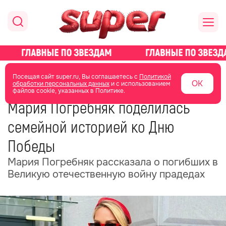
главная
новости о звездах
новости
Посещая сайт super.ru, Вы соглашаетесь с
Политикой
ОК
обработки персональных данных
и с использованием
файлов cookie, указанных в Политике.
09 мая
07:40
Мария Погребняк поделилась
семейной историей ко Дню
Победы
Мария Погребняк рассказала о погибших в
Великую отечественную войну прадедах