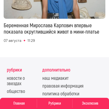
Беременная Мирослава Карпович впервые
показала округлившийся живот в мини-платье
07 августа
11:29
рубрики
дополнительно
новости о
наш медиакит
звездах
правовая информация
общество
политика обработки
стиль жизни
персональных данных
Главная
Рубрики
Эксклюзив
красота
правила применения