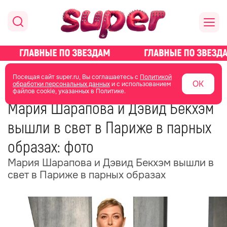
главная
новости о звездах
новости
Посещая сайт super.ru, Вы соглашаетесь с
Политикой
ОК
обработки персональных данных
и с использованием
файлов cookie, указанных в Политике.
03 июня
15:42
Мария Шарапова и Дэвид Бекхэм
вышли в свет в Париже в парных
образах: фото
Мария Шарапова и Дэвид Бекхэм вышли в
свет в Париже в парных образах